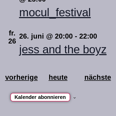
mocul_festival
fr.
26. juni @ 20:00
-
22:00
26
jess and the boyz
veranstaltungen
v
vorherige
heute
nächste
Kalender abonnieren