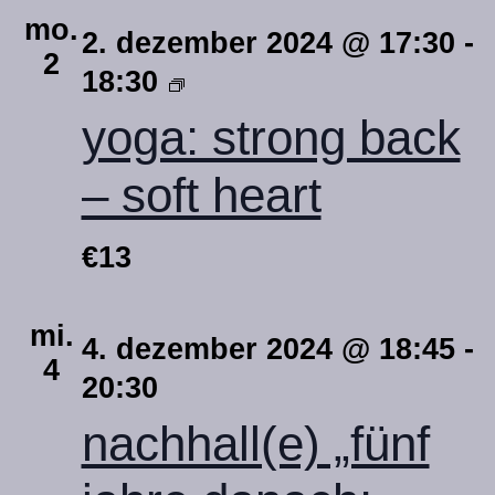
mo.
2. dezember 2024 @ 17:30
-
2
yogastunde
18:30
hatha
yoga: strong back
vinyasa
– soft heart
€13
mi.
4. dezember 2024 @ 18:45
-
4
20:30
nachhall(e) „fünf