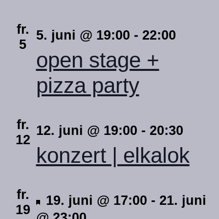
fr.
5. juni @ 19:00
-
22:00
5
open stage +
pizza party
fr.
12. juni @ 19:00
-
20:30
12
konzert | elkalok
fr.
hervorgehoben
19. juni @ 17:00
-
21. juni
19
@ 23:00