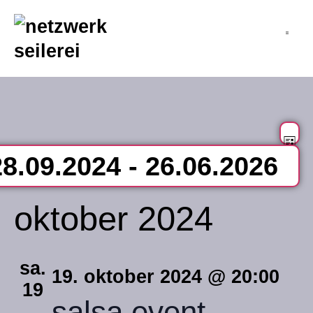
inhalt
springen
v
an
Li
28.09.2024
 - 
26.06.2026
na
a
tum
oktober 2024
n
len.
sa.
19. oktober 2024 @ 20:00
19
salsa event