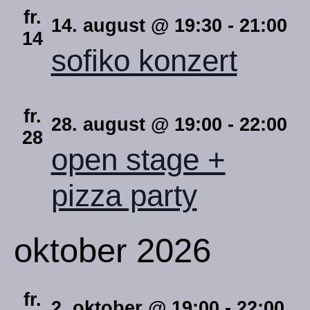
fr.
14. august @ 19:30
-
21:00
14
sofiko konzert
fr.
28. august @ 19:00
-
22:00
28
open stage +
pizza party
oktober 2026
fr.
2. oktober @ 19:00
-
22:00