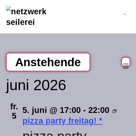
inhalt
springen
Anstehende
v
an
Li
datum
na
a
juni 2026
wählen.
n
fr.
5. juni @ 17:00
-
22:00
5
pizza party freitag! *