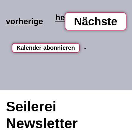
heute
Ve
Nächste
veranstaltungen
vorherige
Kalender abonnieren
Seilerei
Newsletter