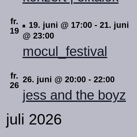
fr.
hervorgehoben
19. juni @ 17:00
-
21. juni
19
@ 23:00
mocul_festival
fr.
26. juni @ 20:00
-
22:00
26
jess and the boyz
juli 2026