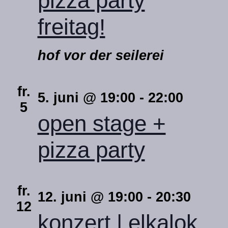
pizza party
freitag!
hof vor der seilerei
fr.
5. juni @ 19:00
-
22:00
5
open stage +
pizza party
fr.
12. juni @ 19:00
-
20:30
12
konzert | elkalok