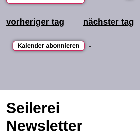
datum
na
a
wählen.
vorheriger tag
nächster tag
n
Kalender abonnieren
Seilerei
Newsletter