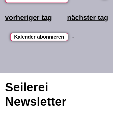
datum
na
a
wählen.
vorheriger tag
nächster tag
n
Kalender abonnieren
Seilerei
Newsletter