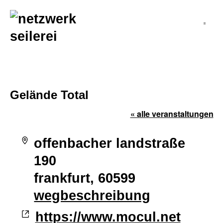
inhalt
springen
Gelände Total
« alle veranstaltungen
adresse
offenbacher landstraße
190
frankfurt
,
60599
wegbeschreibung
webseite
https://www.mocul.net