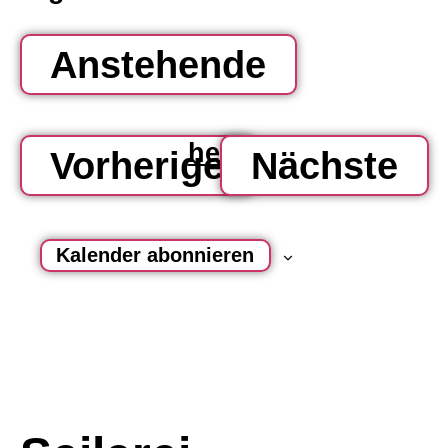
Anstehende
datum
wählen.
heute
Veranstaltu
Ve
Vorherige
Nächste
Kalender abonnieren