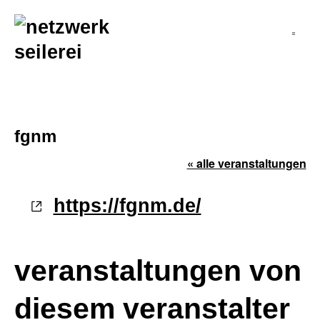
inhalt
springen
fgnm
« alle veranstaltungen
webseite
https://fgnm.de/
veranstaltungen von
diesem veranstalter