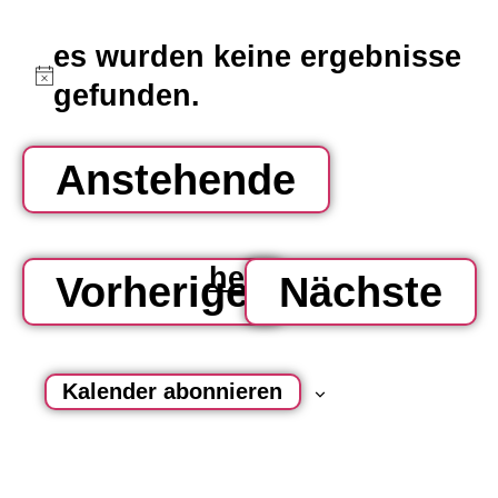
es wurden keine ergebnisse
hinweis
gefunden.
Anstehende
datum
wählen.
heute
Veranstaltu
Ve
Vorherige
Nächste
Kalender abonnieren