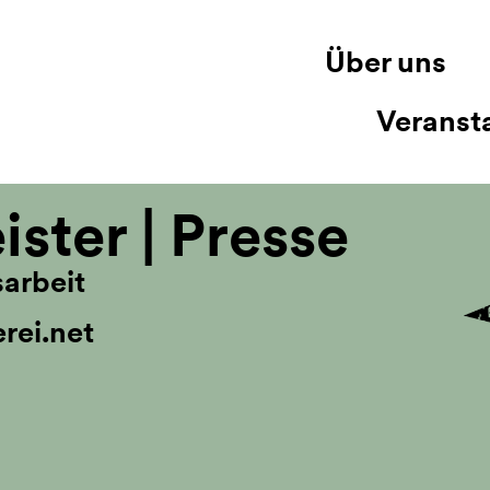
Über uns
Veranst
ster | Presse
sarbeit
rei.net