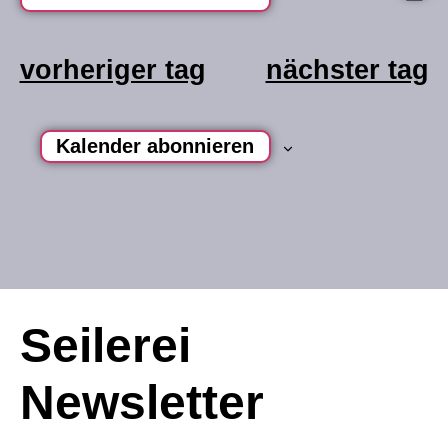
datum
na
a
wählen.
vorheriger tag
nächster tag
n
Kalender abonnieren
Seilerei
Newsletter