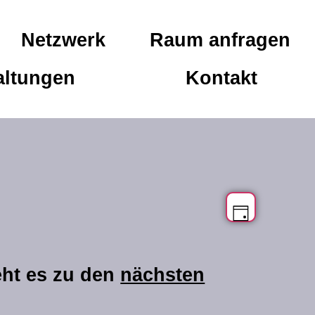
Netzwerk
Raum anfragen
altungen
Kontakt
vera
ansich
Tag
naviga
ansi
eht es zu den
nächsten
navi