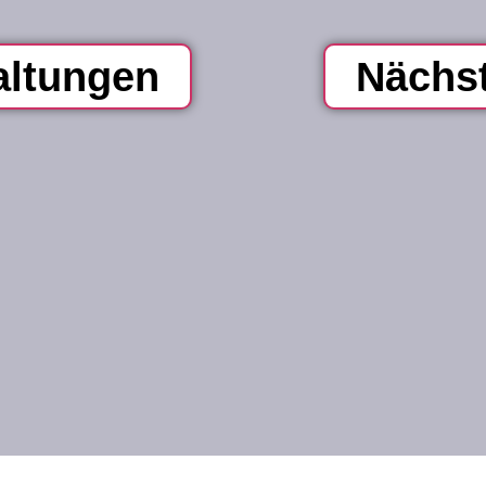
altungen
Nächs