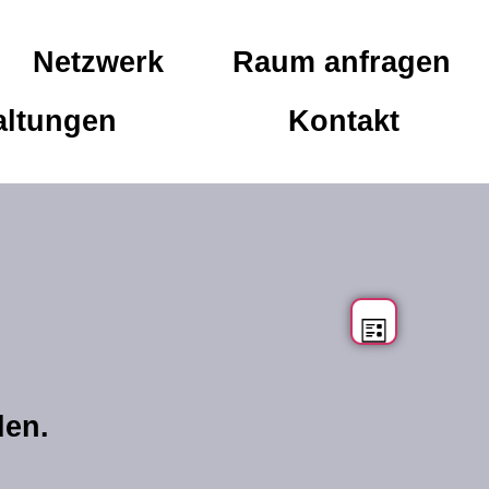
Netzwerk
Raum anfragen
altungen
Kontakt
vera
ansich
Liste
naviga
ansi
den.
navi