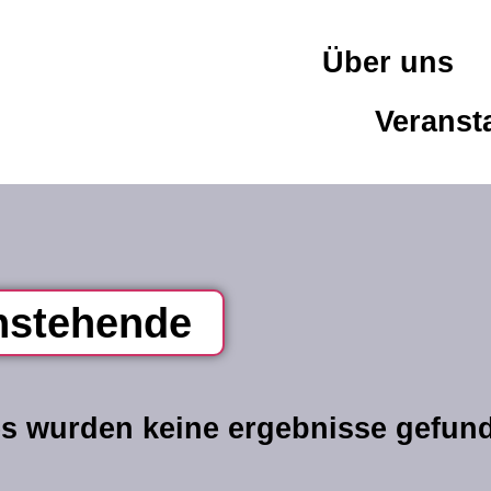
Über uns
Veranst
nstehende
m
n.
s wurden keine ergebnisse gefun
hinweis