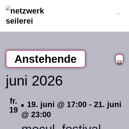
inhalt
springen
Anstehende
v
an
Li
datum
na
a
juni 2026
wählen.
n
fr.
hervorgehoben
19. juni @ 17:00
-
21. juni
19
@ 23:00