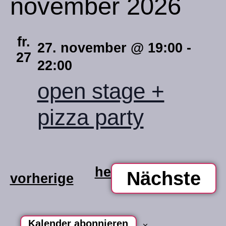
november 2026
fr.
27. november @ 19:00
-
27
22:00
open stage +
pizza party
heute
Ve
Nächste
veranstaltungen
vorherige
Kalender abonnieren