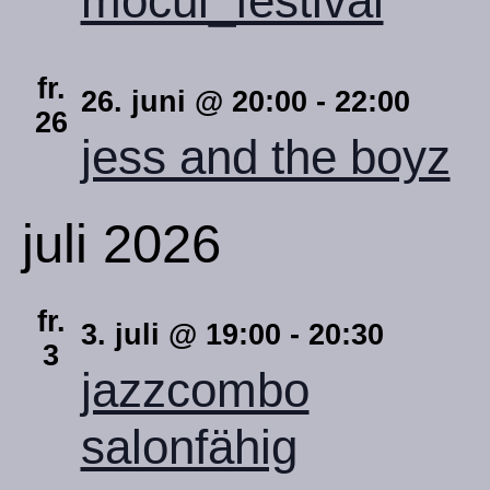
mocul_festival
fr.
26. juni @ 20:00
-
22:00
26
jess and the boyz
juli 2026
fr.
3. juli @ 19:00
-
20:30
3
jazzcombo
salonfähig