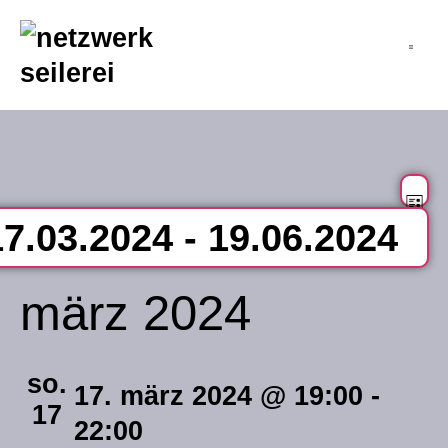
inhalt
springen
v
an
Li
17.03.2024
 - 
19.06.2024
na
a
tum
märz 2024
n
len.
so.
17. märz 2024 @ 19:00
-
17
22:00