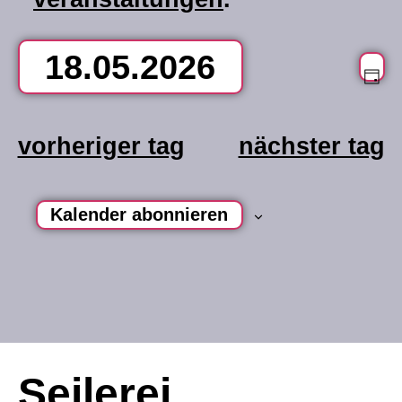
18.05.2026
v
an
Ta
datum
na
a
wählen.
vorheriger tag
nächster tag
n
Kalender abonnieren
Seilerei