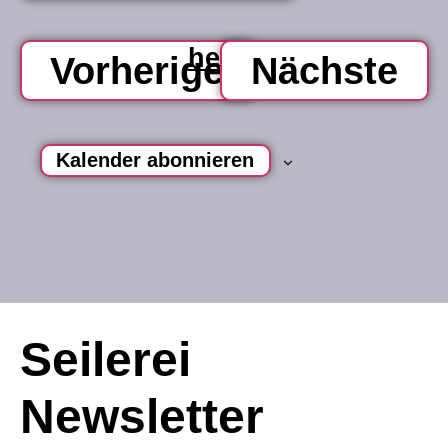
datum
na
a
wählen.
heute
Veranstaltu
Ve
Vorherige
Nächste
n
Kalender abonnieren
Seilerei
Newsletter