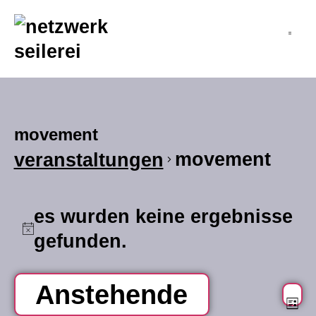
inhalt
springen
movement
movement
veranstaltungen
es wurden keine ergebnisse
hinweis
gefunden.
Anstehende
v
an
Li