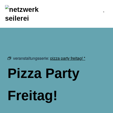
inhalt
springen
veranstaltungsserie:
pizza party freitag! *
Pizza Party
Freitag!